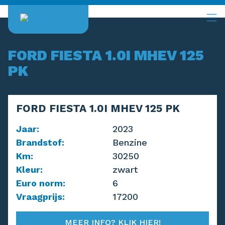
Overslaan
en
naar
HOOFDNAVIGATIE
de
NAVERKOOP
FORD FIESTA 1.0I MHEV 125
inhoud
2DE HANDS & STOCK
gaan
PK
VERKOOP
CONTACT
FORD FIESTA 1.0I MHEV 125 PK
Jaar:
2023
Brandstof:
Benzine
Km:
30250
Kleur:
zwart
Euro norm:
6
Vraagprijs:
17200
MEER INFO? KLIK HIER!